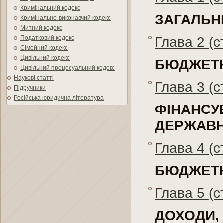
Кримінальний кодекс
ЗАГАЛЬН
Кримінально-виконавчий кодекс
Митний кодекс
Глава 2 (с
Податковий кодекс
Сімейний кодекс
Цивільний кодекс
БЮДЖЕТН
Цивільний процесуальний кодекс
Наукові статті
Глава 3 (с
Підручники
Російська юридична література
ФІНАНС
ДЕРЖАВН
Глава 4 (с
БЮДЖЕТН
Глава 5 (с
ДОХОДИ