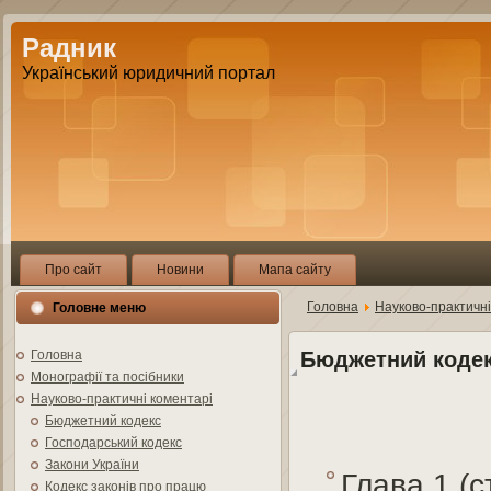
Радник
Український юридичний портал
Про сайт
Новини
Мапа сайту
Головна
Науково-практичні
Головне меню
Бюджетний коде
Головна
Монографії та посібники
Науково-практичні коментарі
Бюджетний кодекс
Господарський кодекс
Закони України
Глава 1 (ст
Кодекс законів про працю